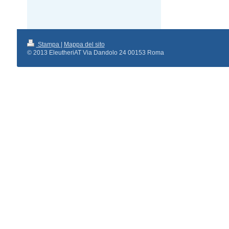
Stampa
|
Mappa del sito
© 2013 EleutheriAT Via Dandolo 24 00153 Roma