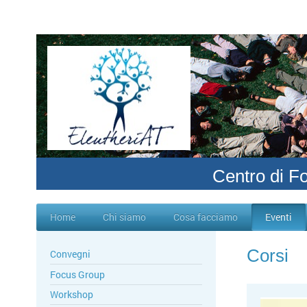
Centro di F
Home
Chi siamo
Cosa facciamo
Eventi
Corsi
Convegni
Focus Group
Workshop