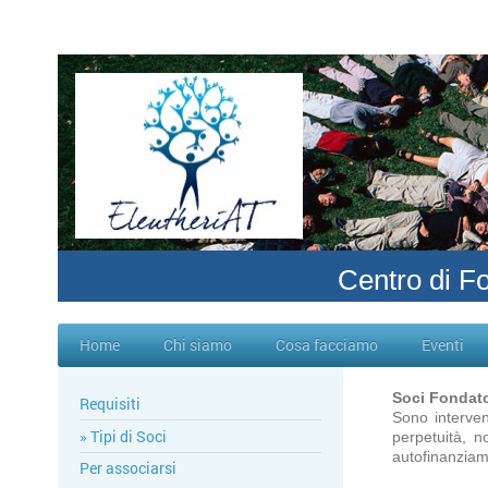
Centro di F
Home
Chi siamo
Cosa facciamo
Eventi
Soci Fondato
Requisiti
Sono interven
Tipi di Soci
perpetuità, 
autofinanziame
Per associarsi