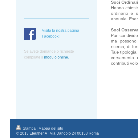
Soci Ordinar
Hanno chiesto 
ordinario è 
annuale. Eserc
Soci Osserva
Visita la nostra pagina
Pur condivide
Facebook!
ma possono c
ricerca, di fo
Se avete domande o richieste
Tale tipologia
versamento d
compilate
il
modulo online
.
contributi volo
Stampa
|
Mappa del sito
© 2013 EleutheriAT Via Dandolo 24 00153 Roma