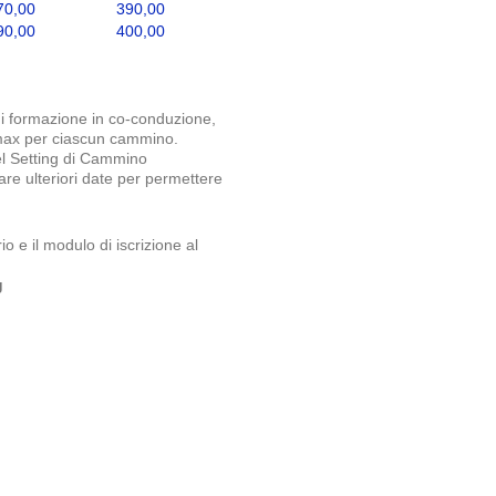
70,00
390,00
90,00
400,00
di formazione in co-conduzione,
i max per ciascun cammino.
nel Setting di Cammino
are ulteriori date per permettere
o e il modulo di iscrizione al
g