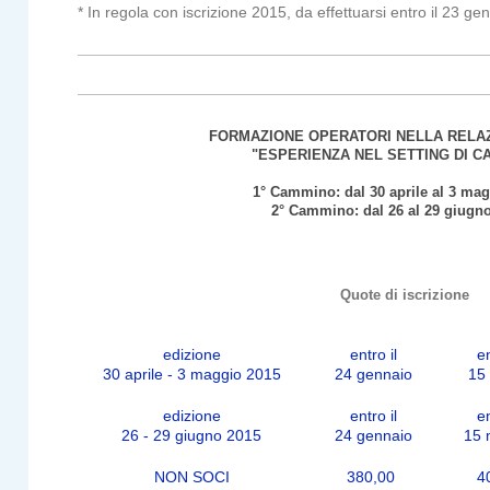
* In regola con iscrizione 2015, da effettuarsi entro il 23 g
FORMAZIONE OPERATORI NELLA RELAZ
"ESPERIENZA NEL SETTING DI C
1° Cammino: dal 30 aprile al 3 ma
2° Cammino: dal 26 al 29 giugn
Quote di iscrizione
edizione
entro il
en
30 aprile - 3 maggio 2015
24 gennaio
15
edizione
entro il
en
26 - 29 giugno 2015
24 gennaio
15 
NON SOCI
380,00
4