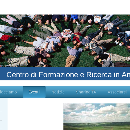
Centro di Formazione e Ricerca in An
 facciamo
Eventi
Notizie
Sharing TA
Associarsi