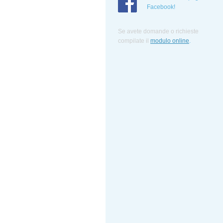
Facebook!
Se avete domande o richieste
compilate
il
modulo online
.