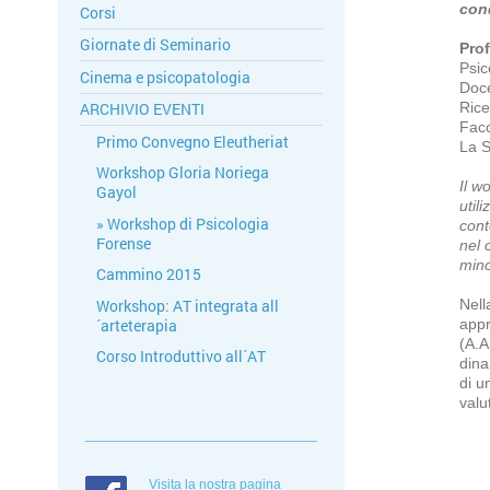
con
Corsi
Giornate di Seminario
Prof
Psic
Cinema e psicopatologia
Doce
Rice
ARCHIVIO EVENTI
Faco
Primo Convegno Eleutheriat
La 
Workshop Gloria Noriega
Il w
Gayol
util
Workshop di Psicologia
cont
Forense
nel 
mino
Cammino 2015
Workshop: AT integrata all
Nell
´arteterapia
appr
(A.A
Corso Introduttivo all´AT
dina
di u
valu
Visita la nostra pagina