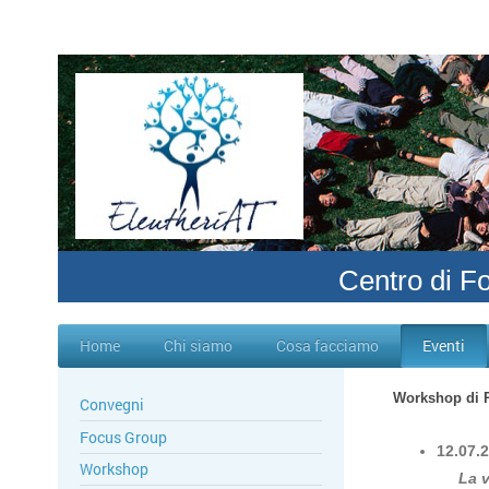
Centro di F
Home
Chi siamo
Cosa facciamo
Eventi
Workshop di P
Convegni
Focus Group
12.07.
Workshop
La v