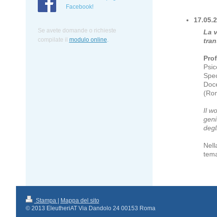
Facebook!
17.05.2
Se avete domande o richieste
La v
compilate
il
modulo online
.
tran
Prof
Psic
Spec
Doce
(Rom
Il w
geni
degli
Nell
tema
Stampa
|
Mappa del sito
© 2013 EleutheriAT Via Dandolo 24 00153 Roma